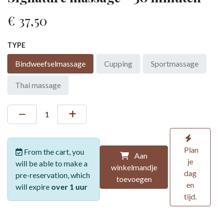
€
37,50
TYPE
Bindweefselmassage
Cupping
Sportmassage
Thai massage
Plan
From the cart, you
Aan
je
will be able to make a
winkelmandje
dag
pre-reservation, which
toevoegen
en
will expire
over 1 uur
tijd.