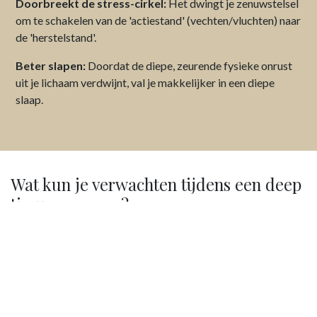
Doorbreekt de stress-cirkel:
Het dwingt je zenuwstelsel
om te schakelen van de 'actiestand' (vechten/vluchten) naar
de 'herstelstand'.
Beter slapen:
Doordat de diepe, zeurende fysieke onrust
uit je lichaam verdwijnt, val je makkelijker in een diepe
slaap.
Wat kun je verwachten tijdens een deep
tissue massage?
Kom je voor het eerst? Geen zorgen, een sportmassage is
functioneel en doelgericht. Dit is hoe de behandeling
verloopt:
1