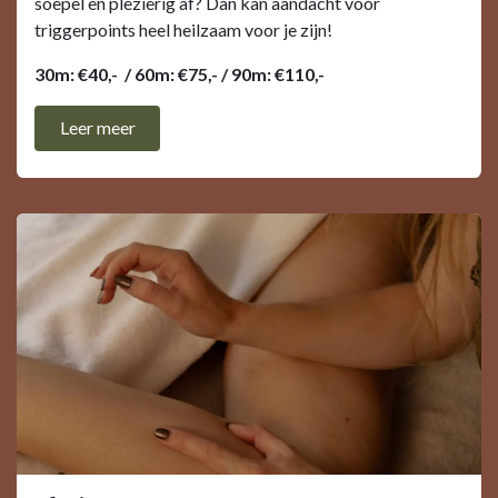
soepel en plezierig af? Dan kan aandacht voor
triggerpoints heel heilzaam voor je zijn!
30m: €40,- / 60m: €75,- / 90m: €110,-
Leer ​​meer