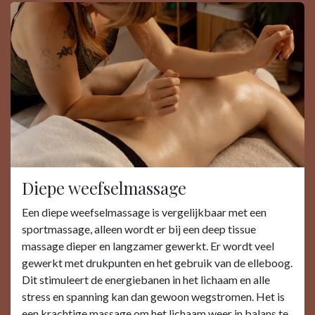
Diepe weefselmassage
Een diepe weefselmassage is vergelijkbaar met een
sportmassage, alleen wordt er bij een deep tissue
massage dieper en langzamer gewerkt. Er wordt veel
gewerkt met drukpunten en het gebruik van de elleboog.
Dit stimuleert de energiebanen in het lichaam en alle
stress en spanning kan dan gewoon wegstromen. Het is
een krachtige massage om het lichaam weer in balans te